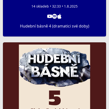
14 skladeb • 32:33 • 1.8.2025
Hudební básně 4 (dramatici své doby)