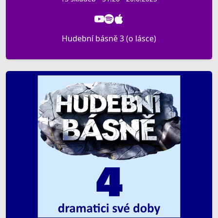
Hudební básně 3 (o lásce)