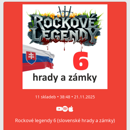
11 skladeb • 38:48 • 21.11.2025
Rockové legendy 6 (slovenské hrady a zámky)