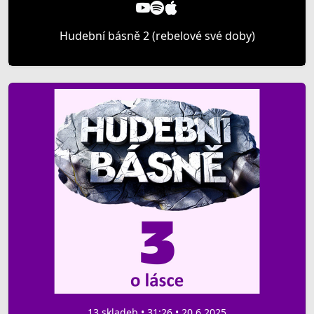
Hudební básně 2 (rebelové své doby)
13 skladeb • 31:26 • 20.6.2025